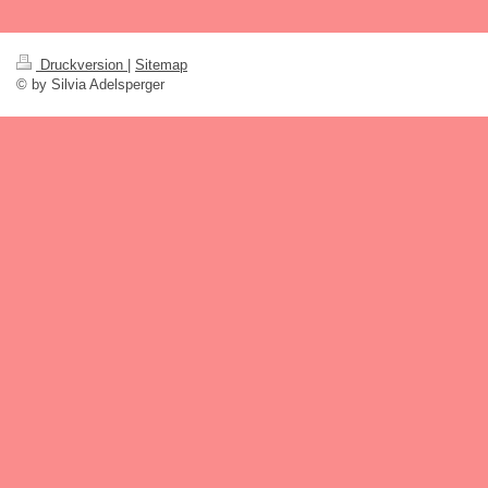
Druckversion
|
Sitemap
© by Silvia Adelsperger